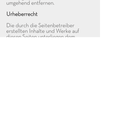
umgehend entfernen.
Urheberrecht
Die durch die Seitenbetreiber
erstellten Inhalte und Werke auf
diesen Seiten unterliegen dem
deutschen
Urheberrecht. Die Vervielfältigung,
Bearbeitung, Verbreitung und jede Art
der Verwertung außerhalb der
Grenzen des Urheberrechtes
bedürfen der schriftlichen
Zustimmung des jeweiligen Autors
bzw. Erstellers.
Downloads und Kopien dieser Seite
sind nur für den privaten, nicht
kommerziellen Gebrauch gestattet.
Soweit die Inhalte auf dieser Seite
nicht vom Betreiber erstellt wurden,
werden die Urheberrechte Dritter
beachtet. Insbesondere werden
Inhalte Dritter als solche
gekennzeichnet. Sollten Sie trotzdem
auf eine